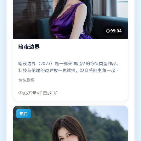
99:04
暗夜边界
暗夜边界（2023）是一部美国出品的惊悚类型作品。
科技与伦理的边界被一再试探，观众将随主角一起经
历道德震荡。高潮段落信息密度高，情绪释放与主题
惊悚
剧场
回扣同时完成。由是枝裕和执导，堺雅人、王景春、
弗洛伦丝·皮尤，咏梅、汤唯等联袂出演。影片于
9.5万
4千
2年前
2023年12月7日（美国）在部分地区首映上线，适合
喜欢惊悚题材的观众观看。
热门