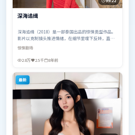
99:22
深海追缉
深海追缉（2018）是一部泰国出品的惊悚类型作品。
影片以克制镜头推进情绪，在细节里埋下反转，直至
最后一刻才揭开谜底。动作场面设计讲究空间与节
惊悚
剧场
奏，文戏部分同样扎实耐嚼。由毕赣执导，艾米莉·
布朗特、宋康昊、梁朝伟，沈腾、雷佳音等联袂出
2.8万
2.5千
8年前
演。影片于2018年8月16日（泰国）在部分地区首映
上线，适合喜欢惊悚题材的观众观看。
最新