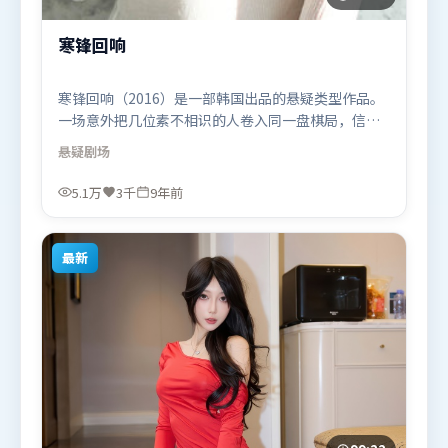
寒锋回响
寒锋回响（2016）是一部韩国出品的悬疑类型作品。
一场意外把几位素不相识的人卷入同一盘棋局，信任
与背叛交替上演。叙事线索多线并进，最终在关键节
悬疑
剧场
点收束。由洪常秀执导，张译、胡歌、孙艺珍，白宇
等联袂出演。影片于2016年11月13日（韩国）在部分
5.1万
3千
9年前
地区首映上线，适合喜欢悬疑题材的观众观看。
最新