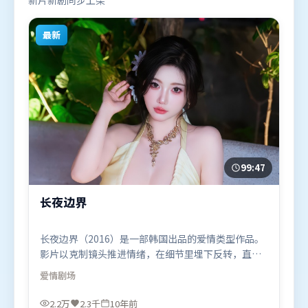
新片新剧同步上架
最新
99:47
长夜边界
长夜边界（2016）是一部韩国出品的爱情类型作品。
影片以克制镜头推进情绪，在细节里埋下反转，直至
最后一刻才揭开谜底。摄影与美术共同营造出强烈地
爱情
剧场
域气质，增强沉浸感。由奉俊昊执导，谭卓、肖战、
白宇，河正宇等联袂出演。影片于2016年4月19日
2.2万
2.3千
10年前