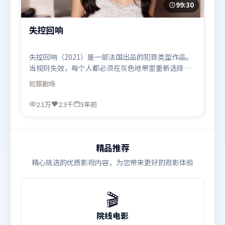
99:30
失控回响
失控回响（2021）是一部法国出品的犯罪类型作品。
当规则失效，每个人都必须在灰色地带里重新选择立
场与底线。动作场面设计讲究空间与节奏，文戏部分
犯罪
剧场
同样扎实耐嚼。由北野武执导，堺雅人、段奕宏、张
家辉，阿米尔·汗、梁朝伟、朱一龙等联袂出演。影
2.1万
2.3千
5年前
片于2021年3月14日（法国）在部分地区首映上线，
适合喜欢犯罪题材的观众观看。
精品推荐
精心挑选的优质影视内容，为您带来更好的观影体验
🎬
院线电影