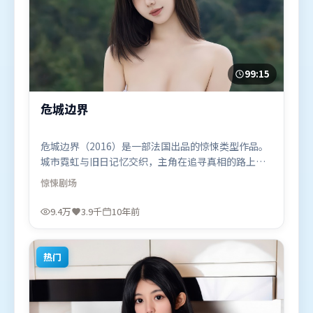
99:15
危城边界
危城边界（2016）是一部法国出品的惊悚类型作品。
城市霓虹与旧日记忆交织，主角在追寻真相的路上不
断付出代价。视听风格统一而富有实验感，配乐与画
惊悚
剧场
面情绪贴合。由吕克·贝松执导，咏梅、谭卓、杨
紫，朱一龙、段奕宏、廖凡等联袂出演。影片于2016
9.4万
3.9千
10年前
年4月20日（法国）在部分地区首映上线，适合喜欢惊
悚题材的观众观看。
热门