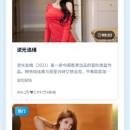
99:02
逆光追缉
逆光追缉（2021）是一部中国香港出品的冒险类型作
品。跨地域追索与密室对峙交替出现，节奏层层加
码，张力持续上扬。群像刻画各有弧光，配角亦承担
冒险
剧场
叙事推进功能。由郭帆执导，基里安·墨菲、提莫西
·查拉米、孙艺珍，章子怡、弗洛伦丝·皮尤等联袂
9.2万
3.9千
4年前
出演。影片于2021年10月10日（中国香港）在部分地
区首映上线，适合喜欢冒险题材的观众观看。
热门