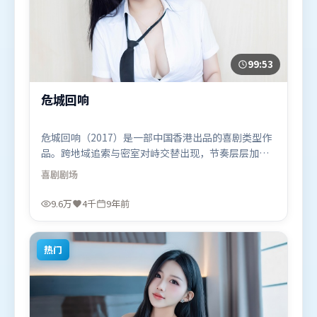
99:53
危城回响
危城回响（2017）是一部中国香港出品的喜剧类型作
品。跨地域追索与密室对峙交替出现，节奏层层加
码，张力持续上扬。类型元素被重新组合，既致敬经
喜剧
剧场
典也尝试突破套路。由管虎执导，雷佳音、李政宰、
吴京，张译、赵丽颖、王景春等联袂出演。影片于
9.6万
4千
9年前
2017年4月9日（中国香港）在部分地区首映上线，适
合喜欢喜剧题材的观众观看。
热门