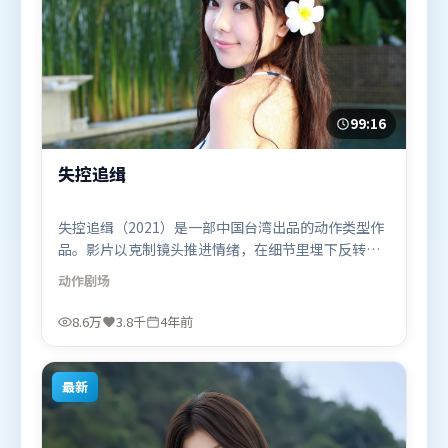
99:16
失控追缉
失控追缉（2021）是一部中国台湾出品的动作类型作
品。影片以克制镜头推进情绪，在细节里埋下反转，
直至最后一刻才揭开谜底。类型元素被重新组合，既
动作
剧场
致敬经典也尝试突破套路。由陈凯歌执导，白宇、迪
皮卡·帕度柯妮、咏梅，胡歌、秦海璐等联袂出演。
8.6万
3.8千
4年前
影片于2021年10月25日（中国台湾）在部分地区首映
上线，适合喜欢动作题材的观众观看。
最新