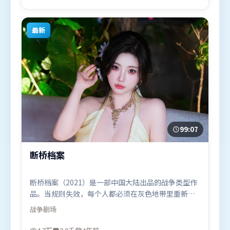
（韩国）在部分地区首映上线，适合喜欢爱情题材的
观众观看。
最新
99:07
断桥档案
断桥档案（2021）是一部中国大陆出品的战争类型作
品。当规则失效，每个人都必须在灰色地带里重新选
择立场与底线。群像刻画各有弧光，配角亦承担叙事
战争
剧场
推进功能。由李安执导，全智贤、艾米莉·布朗特、
杨紫，白宇、段奕宏等联袂出演。影片于2021年10月