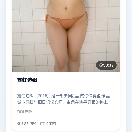
99:32
霓虹追缉
霓虹追缉（2016）是一部美国出品的惊悚类型作品。
城市霓虹与旧日记忆交织，主角在追寻真相的路上不
断付出代价。类型元素被重新组合，既致敬经典也尝
惊悚
剧场
试突破套路。由管虎执导，王景春、古天乐、咏梅，
河正宇、刘亦菲等联袂出演。影片于2016年3月24日
9.8万
4千
10年前
（美国）在部分地区首映上线，适合喜欢惊悚题材的