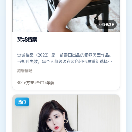
99:29
焚城档案
焚城档案（2022）是一部泰国出品的犯罪类型作品。
当规则失效，每个人都必须在灰色地带里重新选择立
场与底线。高潮段落信息密度高，情绪释放与主题回
犯罪
剧场
扣同时完成。由毕赣执导，阿米尔·汗、全智贤、段
奕宏，基里安·墨菲、刘德华、宋康昊等联袂出演。
9.6万
4千
3年前
影片于2022年11月15日（泰国）在部分地区首映上
线，适合喜欢犯罪题材的观众观看。
热门