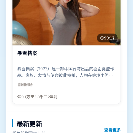
99:17
暴雪档案
暴雪档案（2023）是一部中国台湾出品的喜剧类型作
品。家族、友情与使命彼此拉扯，人物在绝境中仍试
图守住心中微光。叙事线索多线并进，最终在关键节
喜剧
剧场
点收束。由王家卫执导，章子怡、古天乐、全智贤，
黄政民、王景春等联袂出演。影片于2023年11月11日
9.1万
3.8千
2年前
（中国台湾）在部分地区首映上线，适合喜欢喜剧题
材的观众观看。
最新更新
查看更多