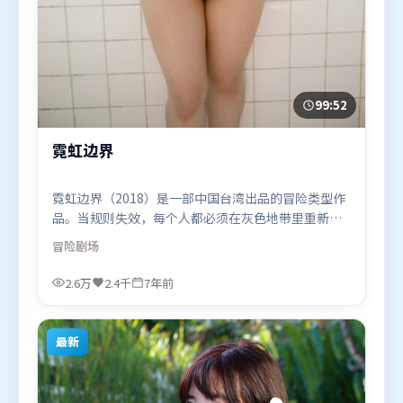
99:52
霓虹边界
霓虹边界（2018）是一部中国台湾出品的冒险类型作
品。当规则失效，每个人都必须在灰色地带里重新选
择立场与底线。动作场面设计讲究空间与节奏，文戏
冒险
剧场
部分同样扎实耐嚼。由詹姆斯·卡梅隆执导，王景
春、周迅、奥卡菲娜，章子怡、汤姆·哈迪、杨幂等
2.6万
2.4千
7年前
联袂出演。影片于2018年11月7日（中国台湾）在部
分地区首映上线，适合喜欢冒险题材的观众观看。
最新