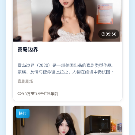
99:50
雾岛边界
雾岛边界（2020）是一部美国出品的喜剧类型作品。
家族、友情与使命彼此拉扯，人物在绝境中仍试图守
住心中微光。叙事线索多线并进，最终在关键节点收
喜剧
剧场
束。由让-皮埃尔·热内执导，汤姆·哈迪、雷佳音、
奥卡菲娜，弗洛伦丝·皮尤等联袂出演。影片于2020
9.3万
3.9千
5年前
年9月25日（美国）在部分地区首映上线，适合喜欢喜
剧题材的观众观看。
热门