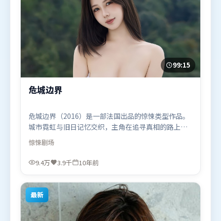
99:15
危城边界
危城边界（2016）是一部法国出品的惊悚类型作品。
城市霓虹与旧日记忆交织，主角在追寻真相的路上不
断付出代价。视听风格统一而富有实验感，配乐与画
惊悚
剧场
面情绪贴合。由吕克·贝松执导，咏梅、谭卓、杨
紫，朱一龙、段奕宏、廖凡等联袂出演。影片于2016
9.4万
3.9千
10年前
年4月20日（法国）在部分地区首映上线，适合喜欢惊
悚题材的观众观看。
最新